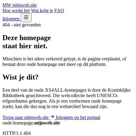
MW
mijnweb
.site
Hoe werkt het
Wat krijg je
FAQ
Inloggen
404 - niet gevonden
Deze homepage
staat hier niet.
Misschien is het adres verkeerd getypt, is de pagina verplaatst, of
bestaat deze oude homepage niet meer op dit platform.
Wist je dit?
Een deel van de oude XS4ALL-homepages is door de Koninklijke
Bibliotheek gearchiveerd. Die webcollectie heeft UNESCO-
erfgoedstatus gekregen. Als je een verdwenen oude homepage
zoekt, kan die dus nog in een webarchief bewaard zijn.
Terug naar mijnweb.site
Inloggen op het portaal
oude-homepage
.mijnweb.site
HTTP/1.1 404